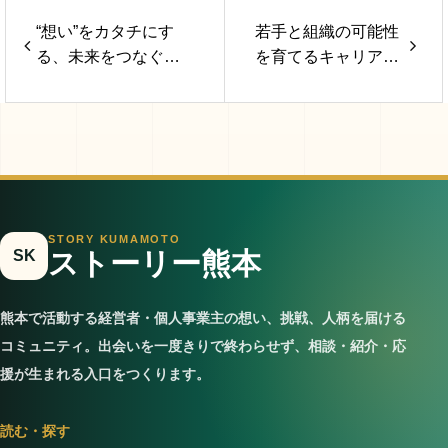
“想い”をカタチにす
若手と組織の可能性
る、未来をつなぐ表
を育てるキャリア支
現者
援と定着サポート
STORY KUMAMOTO
SK
ストーリー熊本
熊本で活動する経営者・個人事業主の想い、挑戦、人柄を届ける
コミュニティ。出会いを一度きりで終わらせず、相談・紹介・応
援が生まれる入口をつくります。
読む・探す